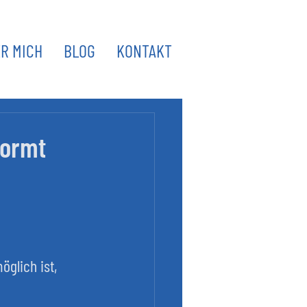
R MICH
BLOG
KONTAKT
formt
öglich ist, 