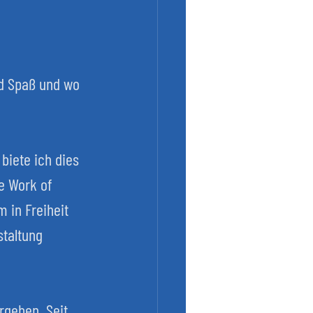
nd Spaß und wo 
biete ich dies 
e Work of 
 in Freiheit 
taltung 
rgeben. Seit 