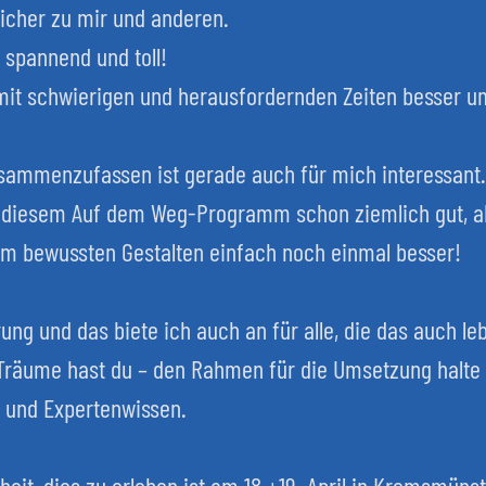
licher zu mir und anderen.
 spannend und toll!
mit schwierigen und herausfordernden Zeiten besser 
zusammenzufassen ist gerade auch für mich interessant.
 diesem Auf dem Weg-Programm schon ziemlich gut, ab
esem bewussten Gestalten einfach noch einmal besser!
ung und das biete ich auch an für alle, die das auch leb
Träume hast du – den Rahmen für die Umsetzung halte ic
n und Expertenwissen.
eit, dies zu erleben ist am 18.+19. April in Kremsmünst