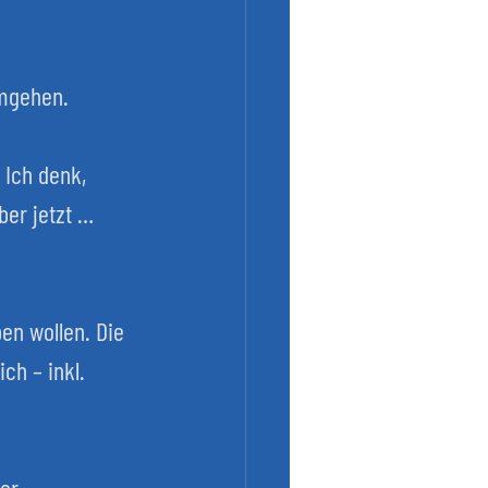
umgehen.
 Ich denk, 
er jetzt … 
en wollen. Die 
h – inkl. 
er.