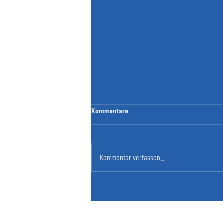
Kommentare
Kommentar verfassen...
Coworking-online-FUN